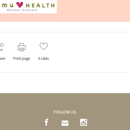
are
Print page
0
Likes
FOLLOW US