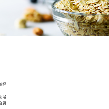
激經
認證
及最