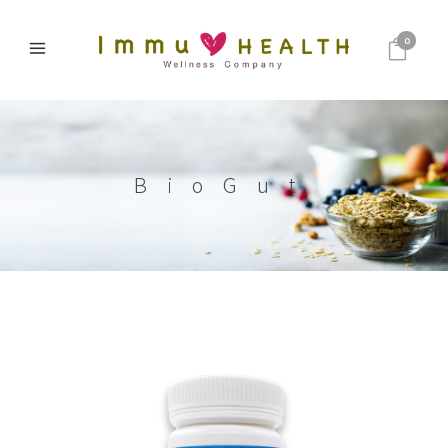
0
BioGut