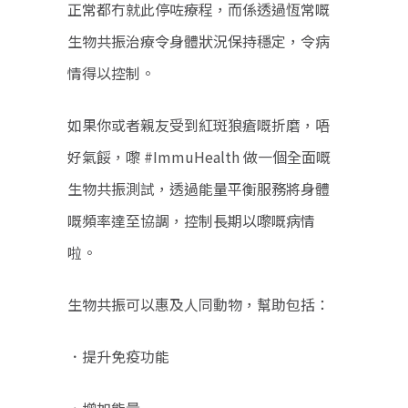
正常都冇就此停咗療程，而係透過恆常嘅
生物共振治療令身體狀況保持穩定，令病
情得以控制。
如果你或者親友受到紅斑狼瘡嘅折磨，唔
好氣餒，嚟 #ImmuHealth 做一個全面嘅
生物共振測試，透過能量平衡服務將身體
嘅頻率達至協調，控制長期以嚟嘅病情
啦。
生物共振可以惠及人同動物，幫助包括：
．提升免疫功能
．增加能量