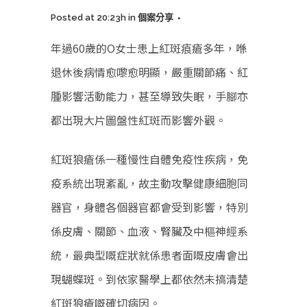
Posted at 20:23h
in
個案分享
年過60歲的O女士患上紅斑㾗瘡多年，喺
退休後病情愈嚟愈明顯，嚴重關節痛、紅
腫影響活動能力，甚至導致失眠，手腳亦
都出現大片圖盤性紅斑而影響外觀。
紅斑狼瘡係一種慢性自體免疫性疾病，免
疫系統出現紊亂，故主動攻擊健康細胞同
器官，身體各個器官都會受到影響，特別
係皮膚、關節、血液、腎臟及中樞神經系
統，最典型嘅症狀就係患者面嘅皮膚會出
現蝴蝶斑。到依家醫學上都依然未搞清楚
紅斑狼瘡嘅確切病因。