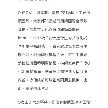
以往O女士都係靠西藥嚟控制病情，主要係
類固醇，大家都知長期使用類固醇會導致
骨枯，加劇本身已經有嘅關節痛問題。
Immu Health為O女士進行生物共振測試
同能量平衡服務」，首先處理佢嘅血液循
環問題，經過兩組療程之後，佢手腳嘅圖
盤性紅斑面積明顯縮細，持續嘅療程亦令O
小姐嘅關節痛、腰背痛問題得到大幅度嘅
改善，令佢終於可以正常同朋友散步、出
街，享受退休生活。
O女士非常之堅持，即使身體狀況漸漸回復