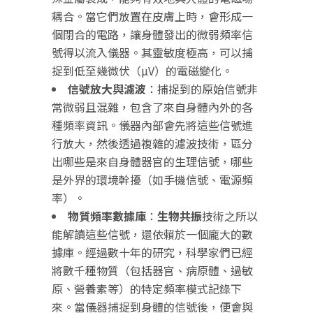
耦合。當它們放置在皮膚上時，會形成一
個閉合的電路，讓身體發出的微弱頻率信
號得以流入儀器。其靈敏度極高，可以捕
捉到低至幾微伏（
µV
）的電磁變化。
信號放大與濾波
：捕捉到的原始信號非
常微弱且混雜，包含了來自身體內外的各
種頻率資訊。儀器內部會先將這些信號進
行放大，然後透過複雜的濾波技術，區分
出哪些是來自身體器官的生理信號，哪些
是外界的環境幹擾（如手機信號、電源頻
率）。
物質頻率數據庫
：
生物共振
技術之所以
能解讀這些信號，還依賴於一個龐大的數
據庫。經過數十年的研究，科學家們已經
將數千種物質（包括器官、病原體、過敏
原、營養素等）的特定頻率模式記錄下
來。當儀器捕捉到身體的信號後，便會與