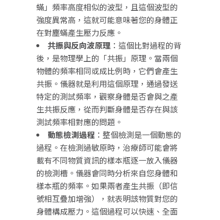
蟎」頻率高度相似的波型，且這個波型的
強度異常高，這就可能意味著您的身體正
在對塵蟎產生壓力反應。
共振與反向波原理
：這個比對過程的背
後，是物理學上的「共振」原理。當兩個
物體的頻率相同或成比例時，它們會產生
共振。儀器就是利用這個原理，通過發送
特定的測試頻率，觀察身體是否會與之產
生共振反應，從而判斷身體是否存在與該
測試頻率相對應的問題。
動態檢測過程
：整個檢測是一個動態的
過程。在檢測過敏原時，治療師可能會將
載有不同物質資訊的樣本瓶逐一放入儀器
的檢測槽。儀器會同時分析來自您身體和
樣本瓶的頻率。如果兩者產生共振（即信
號相互疊加增強），就表明該物質對您的
身體構成壓力。這個過程可以快速、全面