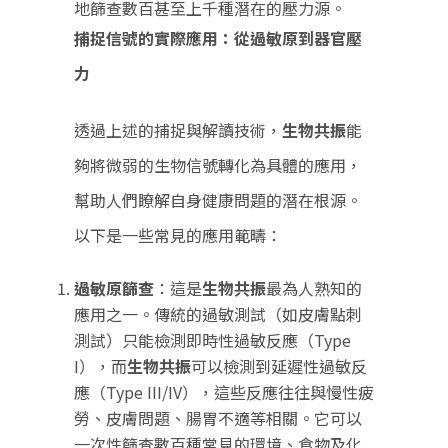
地篩查數百甚至上千種潛在的壓力源。
捕捉信號的實際應用：從過敏原到器官壓
力
透過上述的捕捉與解讀技術，
生物共振
能
夠將微弱的生物信號轉化為具體的應用，
幫助人們瞭解自身健康問題的潛在根源。
以下是一些常見的應用範疇：
過敏原篩查
：這是
生物共振
最為人熟知的
應用之一。傳統的過敏測試（如皮膚點刺
測試）只能檢測即時性過敏反應（
Type
I
），而
生物共振
可以檢測到延遲性過敏反
應（
Type III/IV
），這些反應往往與慢性疲
勞、皮膚問題、腸胃不適等相關。它可以
一次性篩查數百種常見的環境、食物及化