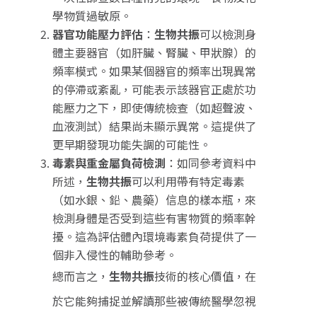
學物質過敏原。
器官功能壓力評估
：
生物共振
可以檢測身
體主要器官（如肝臟、腎臟、甲狀腺）的
頻率模式。如果某個器官的頻率出現異常
的停滯或紊亂，可能表示該器官正處於功
能壓力之下，即使傳統檢查（如超聲波、
血液測試）結果尚未顯示異常。這提供了
更早期發現功能失調的可能性。
毒素與重金屬負荷檢測
：如同參考資料中
所述，
生物共振
可以利用帶有特定毒素
（如水銀、鉛、農藥）信息的樣本瓶，來
檢測身體是否受到這些有害物質的頻率幹
擾。這為評估體內環境毒素負荷提供了一
個非入侵性的輔助參考。
總而言之，
生物共振
技術的核心價值，在
於它能夠捕捉並解讀那些被傳統醫學忽視