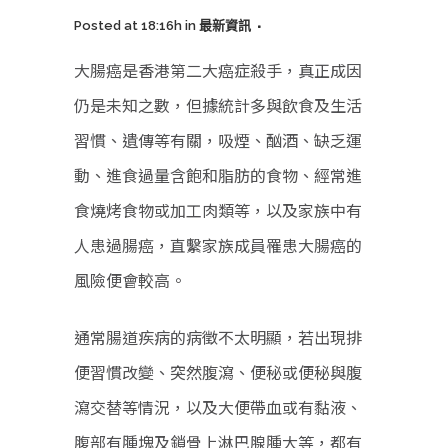
Posted at 18:16h
in
最新資訊
大腸癌是香港第二大癌症殺手，真正成因
仍是未知之數，但據統計多與飲食及生活
習慣、遺傳等有關，吸煙、酗酒、缺乏運
動、進食過量含飽和脂肪的食物、經常進
食燒烤食物或加工肉類等，以及家族中有
人患過腸癌，直繫家族成員罹患大腸癌的
風險便會較高。
通常腸道疾病的病徵不太明顯，若出現排
便習慣改變、突然腹瀉、便秘或便秘與腹
瀉交替等情況，以及大便帶血或有黏液、
腹部有腫塊及鎖骨上淋巴腺腫大等，都有