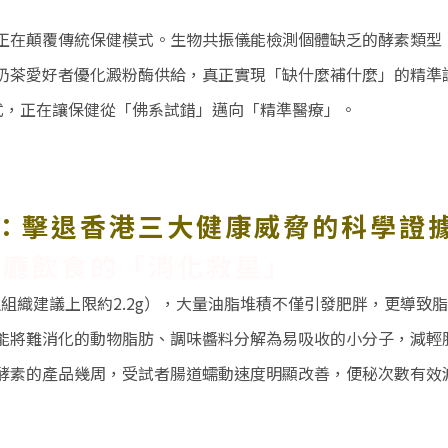
正在顛覆傳統保健模式。生物共振儀能檢測個體缺乏的酵素類型
奶茶愛好者優化澱粉酶供給，真正實現「缺什麼補什麼」的精準
式，正在讓保健從「佛系試錯」邁向「精準醫療」。
：擊退香港三大健康威脅的科學證
餐廳飲食的「消化救星」
生組織建議上限約
2.2g
），大量油脂堆積不僅引發肥胖，更導致脂
能將難消化的動物脂肪、調味醬料分解為易吸收的小分子，減輕
酵素的產品
幾
周，受試者腸道蠕動速度明顯改善，便秘次數有效