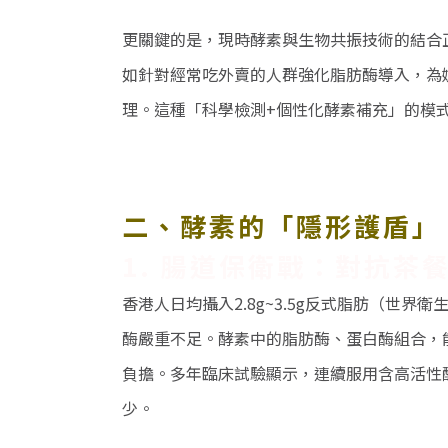
更關鍵的是，現時酵素與生物共振技術的結合
如針對經常吃外賣的人群強化脂肪酶導入，為
理。這種「科學檢測
+
個性化酵素補充」的模
二、酵素的「隱形護盾」
1.
腸道保衛戰：對抗茶
香港人日均攝入
2.8g~3.5g
反式脂肪（世界衛
酶嚴重不足。酵素中的脂肪酶、蛋白酶組合，
負擔。多年臨床試驗顯示，連續服用含高活性
少。