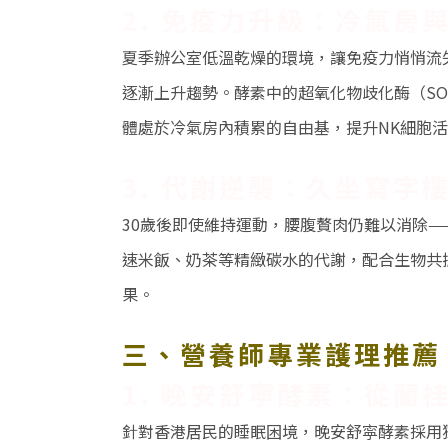
2. 免疫力升級：冷氣房
夏季辦公室低溫乾燥的環境，讓免疫力悄悄流
逐漸上升趨勢。酵素中的超氧化物歧化酶（
SO
體處於冷氣房內積累的自由基，提升
NK
細胞活
3.
代謝逆襲：久坐寫字
30
歲後即使維持運動，腰腹贅肉仍難以消除
—
速米飯、奶茶等精緻碳水的代謝，配合生物共
果。
三、營養師專業護理推
1.
晚安舒寜酵素：從蘭
針對香港居民的睡眠困境，晚安舒寜酵素採用