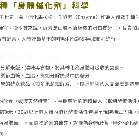
種「身體催化劑」科學
在上演一場「消化馬拉松」？酵素（
Enzyme
）作為人體數千種
揮官。從本質來說，酵素是由胺基酸組成的蛋白質分子，負責加
沒有酵素，人體連最基本的呼吸和代謝都無法順利進行。
素可分為三大類：
門分解米飯、燒味等食物，將其轉化為身體可吸收的營養。
責調節血糖、血脂，例如分解奶茶中的糖分。
製成的酵素飲品（如多果蔬纖酵素），能彌補現代人高溫烹調造
的飲食（破壞天然酵素）、長期應酬的酒精攝入（抑制酵素活性
查顯示，
30
歲以上港人體內消化酵素活性普遍呈現階梯式下降，
容易脹氣」。而食物酵素的補充，就像為身體配備「額外催化劑
族。