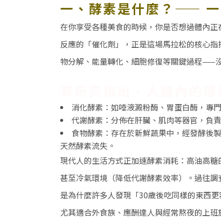
一、酵素是什麼？
——
一
在你享受各種美食的時候，你是否想過體內正
反應的「催化劑」，正是這場馬拉松的核心指
物分解、能量轉化、細胞修復等關鍵過程
——
有研究指出，人體內的酵
消化酵素：如唾液澱粉酶、胃蛋白酶，專
代謝酵素：分佈在肝臟、肌肉等器官，負
食物酵素：存在於新鮮蔬果中，經發酵後
天然酵素流失。
現代人的生活方式正加速酵素消耗：高油高糖
甚至冷氣環境（降低代謝酵素效率）。過往調
是為什麼許多人發現「
30
歲後吃同樣的東西更
尤其適合外食族、應酬達人與經常熬夜的上班