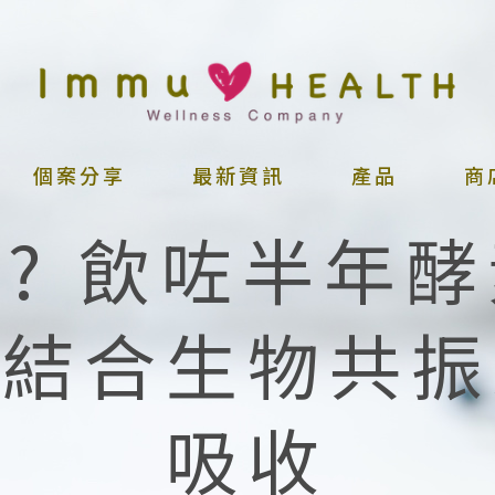
個案分享
最新資訊
產品
商
? 飲咗半年
下結合生物共振
吸收