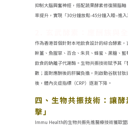
抑制大腦興奮神經，搭配蔬果酵素修復腸腦軸
率提升，實現「
30
分鐘放鬆
-45
分鐘入睡
–
進入
2.
玄武酵素：應酬族與
作為香港首個針對本地飲食設計的綜合酵素，
幹薑、魚腥草、百合、朱貝、蜂蜜、黑糖、藍
飲食的鈉離子代謝酶。生物共振技術賦予其「
數；面對應酬後的肝臟負擔，則啟動谷胱甘肽
後，體內炎症指標（
CRP
）逐漸下降。
四、生物共振技術：讓酵
擊」
Immu Health的生物共振先進醫療技術