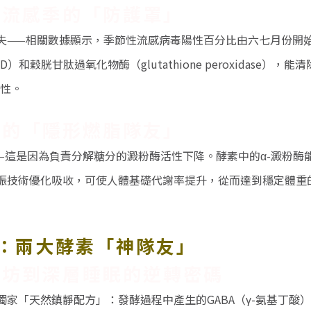
與流感季的「防護罩」
失
——
相關數據顯示，季節性流感病毒陽性百分比由六七月份開
D
）和穀胱甘肽過氧化物酶（glutathione peroxidase），能
性。
樓的「隱形燃脂隊友」
—
這是因為負責分解糖分的澱粉酶活性下降。酵素中的
α-
澱粉酶
振技術優化吸收，可使人體基礎代謝率提升，從而達到穩定體重
薦：兩大酵素「神隊友」
桂坊到深層睡眠的逆轉密碼
獨家「天然鎮靜配方」：發酵過程中產生的
GABA
（
γ-
氨基丁酸）