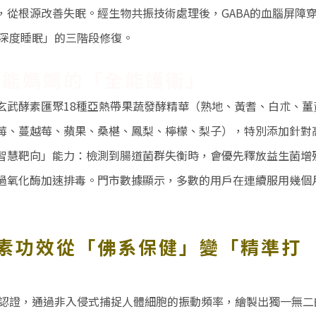
，從根源改善失眠。經生物共振技術處理後，
GABA
的血腦屏障
深度睡眠」的三階段修復。
全能媽媽的「全能護衛」
玄武酵素匯聚
18
種亞熱帶果蔬發酵精華（熟地、黃耆、白朮、薑
莓、蔓越莓、蘋果、桑椹、鳳梨、檸檬、梨子），特別添加針對
智慧靶向」能力：檢測到腸道菌群失衡時，會優先釋放益生菌增
過氧化酶加速排毒。門市數據顯示，多數的用戶在連續服用幾個
素功效從「佛系保健」變「精準打
獲歐盟認證，通過非入侵式捕捉人體細胞的振動頻率，繪製出獨一無二