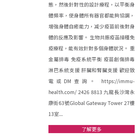
態，然後針對性的設計療程，以平衡身
體頻率，使身體所有器官都能夠協調，
增強身體自癒能力，减少疫苗前後對身
體的反應及影響。 生物共振疫苖接種免
疫療程，能有效針對多個身體狀況。 重
金屬排毒 免疫系統平衡 疫苗創傷排毒
淋巴系統支援 肝臟和腎臟支援 歡迎致
電或DM查詢。 https://immu-
health.com/ 2426 8813 九龍長沙灣永
康街63號Global Gateway Tower 27樓
13室...
了解更多