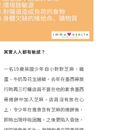
其實人人都有敏感？
一名19歲英國少年自小對對芝麻、雞
蛋、牛奶及花生過敏，去年在墨西哥旅
行時再三叮囑店員不要在他的素食墨西
哥捲餅中加入芝麻，店員沒有放在心
上，令少年在進食含有芝麻的捲餅後，
即時出現呼吸困難，之後更陷入昏迷，
送院搶救後不治。 無敏飲食在歐美是健