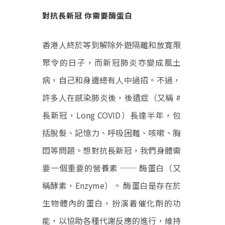
對抗長新冠 你需要酶蛋白
香港人終於等到解除外遊隔離和放寛限
聚令的日子，而新冠肺炎亦變成風土
病，自己和身邊總有人中過招。不過，
許多人在感染肺炎後，後遺症（又稱 #
長新冠，Long COVID）長達半年，包
括脫髮、記憶力、呼吸困難、咳嗽、胸
悶等問題。想對抗長新冠，我們身體需
要一個重要的營養素 ── 酶蛋白（又
稱酵素，Enzyme）。 酶蛋白是存在於
生物體內的蛋白，扮演着催化劑的功
能，以協助各種代謝反應的進行，維持