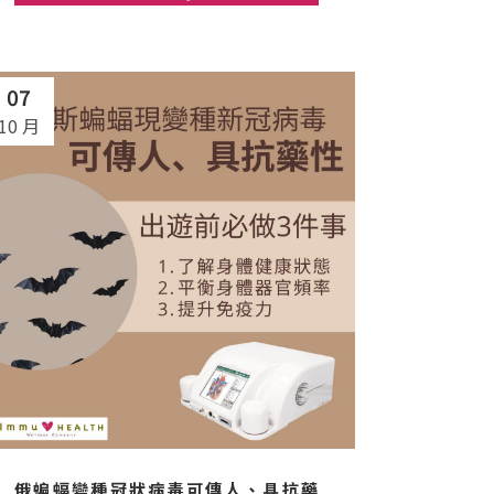
07
10 月
俄蝙蝠變種冠狀病毒可傳人、具抗藥