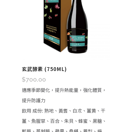
玄武酵素 (750ML)
$
700.00
適應季節變化，提升熱能量，強化體質，
提升防護力
飲用 成份: 熟地、黃耆、白朮、薑黄、干
薑、魚腥草、百合、朱貝、蜂蜜、黑糖、
藍莓、蔓越莓、蘋果、桑椹、鳳梨、檸