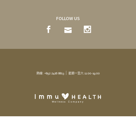
FOLLOW US
｜
熱線: +852 2426 8813
星期一至六 11:00-19:00
© Copyright Immu-Health Wellness Company.