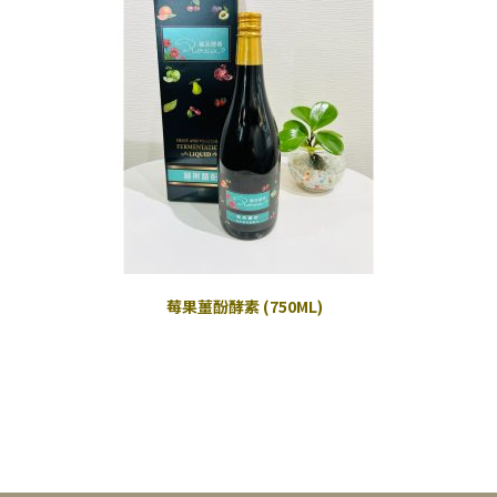
莓果薑酚酵素 (750ML)