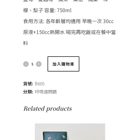
檬、梨子 容量: 750ml
食用方法: 各年齡層均適用 早晚一次 30cc
原液+150cc熱開水 喝完再吃飯或在餐中當
料
玄
加入購物車
武
貨號:
B605
酵
分類:
呼吸道問題
素
Related products
(750ml)
quantity