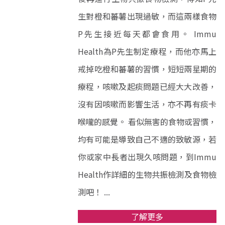
生對橙和蕃薯出現過敏，而這兩樣食物
P先生接近每天都會食用。 Immu
Health為P先生制定療程，而他亦馬上
戒掉吃橙和蕃薯的習慣，短短兩星期的
療程，咳嗽及起痰問題已經大大改善，
沒有因咳嗽而影響生活，亦不再有痰卡
喉嚨的感覺。 看似無害的食物或習慣，
均有可能是導致自己不適的致敏源，若
你或家中長者出現久咳問題，到Immu
Health作詳細的生物共振檢測及食物檢
測吧！ ...
了解更多