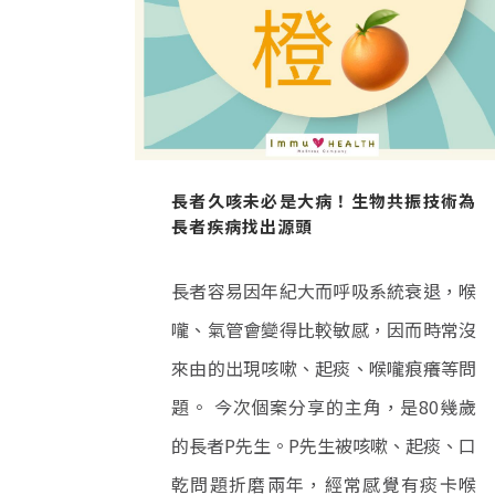
長者久咳未必是大病！生物共振技術為
長者疾病找出源頭
長者容易因年紀大而呼吸系統衰退，喉
嚨、氣管會變得比較敏感，因而時常沒
來由的出現咳嗽、起痰、喉嚨痕癢等問
題。 今次個案分享的主角，是80幾歲
的長者P先生。P先生被咳嗽、起痰、口
乾問題折磨兩年，經常感覺有痰卡喉