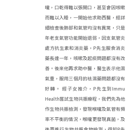
嚨，口乾得難以張開口，甚至會因咳嗽
而難以入睡，一開始他求助西醫，經詳
細檢查後肺部和氣管均沒有異常，只是
年老支氣管功能開始退弱，因支氣管炎
處方抗生素和消炎藥，P先生服食消炎
藥長達一年，咳嗽及起痰問題都沒有改
善。後來他再求助中醫，醫生表示他濕
氣重，服用三個月的袪濕藥問題都沒有
好轉。 經子女推介，P先生到Immu
Health嘗試生物共振療程，我們先為他
作生物共振檢測，發現喉嚨及氣管有頻
率不平衡的情況，喉嚨更發現真菌，及
後再進行生物共振食物檢測，得知P先