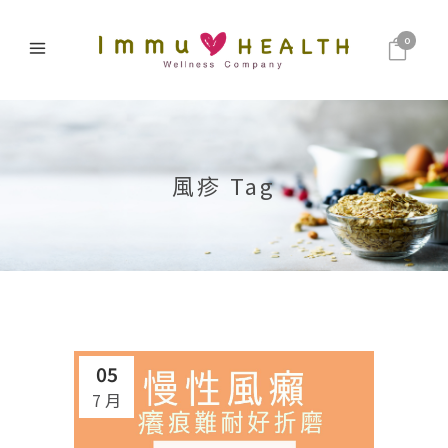
0
風疹 Tag
05
7 月